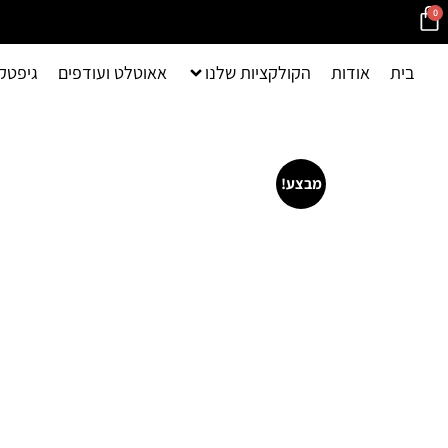
0
בית
אודות
הקולקציות שלנו
אאוטלט ועודפים
גיפטק
מבצע!